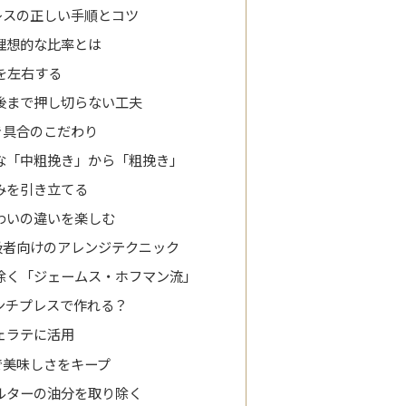
レスの正しい手順とコツ
理想的な比率とは
を左右する
後まで押し切らない工夫
き具合のこだわり
な「中粗挽き」から「粗挽き」
みを引き立てる
わいの違いを楽しむ
級者向けのアレンジテクニック
除く「ジェームス・ホフマン流」
ンチプレスで作れる？
ェラテに活用
で美味しさをキープ
ルターの油分を取り除く