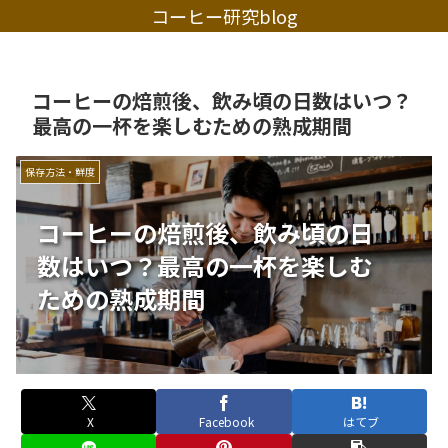
コーヒー研究blog
コーヒーの焙煎後、飲み頃の日数はいつ？
最高の一杯を楽しむための熟成期間
保存方法・鮮度
コーヒーの焙煎後、飲み頃の日
数はいつ？最高の一杯を楽しむ
ための熟成期間
X
Facebook
はてブ