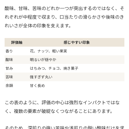
酸味、甘味、苦味のどれか一つが突出するのではなく、そ
れぞれが中程度で収まり、口当たりの滑らかさや後味のき
れいさが全体の印象を支えます。
評価軸
感じやすい印象
香り
花、ナッツ、軽い果実
酸味
明るいが穏やか
甘み
はちみつ、チョコ、焼き菓子
苦味
強すぎず丸い
余韻
甘く長め
この表のように、評価の中心は強烈なインパクトではな
く、複数の要素が破綻なくつながることにあります。
そのため、深煎りの強い苦味や浅煎りの鋭い酸味だけを求