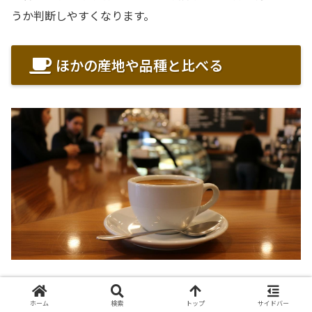
うか判断しやすくなります。
ほかの産地や品種と比べる
ニカラグアジャバニカの評価は、単体で飲むだけでなく、
ほかの品種や産地と比べるとより立体的に見えてきます。
ホーム
検索
トップ
サイドバー