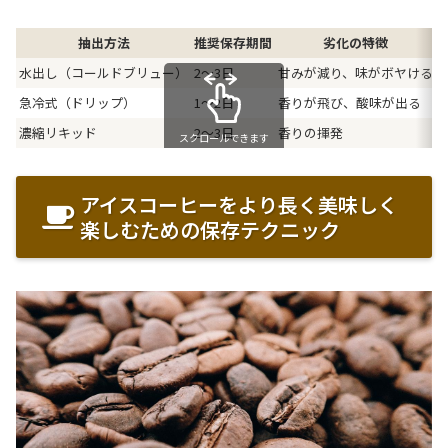
抽出方法
推奨保存期間
劣化の特徴
水出し（コールドブリュー）
2〜3日
甘みが減り、味がボヤける
急冷式（ドリップ）
1〜2日
香りが飛び、酸味が出る
濃縮リキッド
2〜3日
香りの揮発
スクロールできます
アイスコーヒーをより長く美味しく
楽しむための保存テクニック