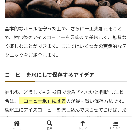
基本的なルールを守った上で、さらに一工夫加えること
で、抽出後のアイスコーヒーを最後まで美味しく、無駄な
く楽しむことができます。ここではいくつかの実践的なテ
クニックをご紹介します。
コーヒーを氷にして保存するアイデア
抽出後、どうしても2〜3日で飲みきれないと判断した場
合は、
「コーヒー氷」にする
のが最も賢い保存方法です。
製氷皿にアイスコーヒーを流し込んで凍らせておけば、冷
凍保存となるため、1〜2週間程度は品質を維持したまま
保存することが可能になります。
ホーム
検索
トップ
サイドバー