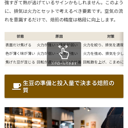
強すぎて熱が逃げているサインかもしれません。このよう
に、排気は火力とセットで考えるべき要素です。空気の流
れを意識するだけで、焙煎の精度は格段に向上します。
状態
原因
対策
表面だけ焦げる
火力が強い・排気が弱い
火力を絞り、排気を適度に
色が薄く味が薄い
火力が弱い・排気が強い
火力を強め、排気を少し絞
焦げた豆が混じる
回転が遅い・チャフの付着
回転数を上げ、こまめに清
スクロールできます
生豆の準備と投入量で決まる焙煎の
質