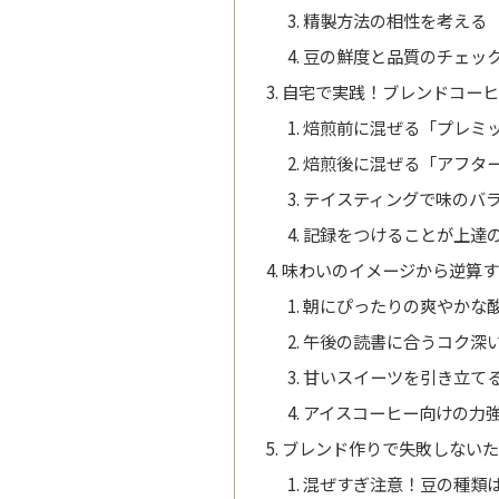
精製方法の相性を考える
豆の鮮度と品質のチェッ
自宅で実践！ブレンドコーヒ
焙煎前に混ぜる「プレミ
焙煎後に混ぜる「アフタ
テイスティングで味のバ
記録をつけることが上達
味わいのイメージから逆算
朝にぴったりの爽やかな
午後の読書に合うコク深
甘いスイーツを引き立て
アイスコーヒー向けの力
ブレンド作りで失敗しない
混ぜすぎ注意！豆の種類は