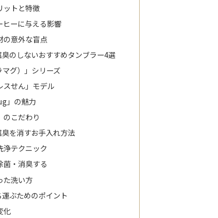
リットと特徴
ーヒーに与える影響
材の意外な盲点
属臭のしないおすすめタンブラー4選
セラマグ）」シリーズ
レスせん」モデル
 Mug」の魅力
」のこだわり
属臭を消すお手入れ方法
洗浄テクニック
除菌・消臭する
った洗い方
ち運ぶためのポイント
変化