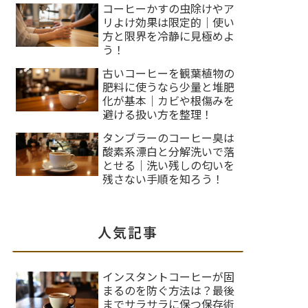
コーヒーかすの虫除けやア
リよけ効果は限定的｜使い
方と限界を冷静に見極めよ
う！
古いコーヒーを観葉植物の
肥料に使うなら少量と堆肥
化が基本｜カビや根傷みを
避ける扱い方を整理！
タンブラーのコーヒー臭は
酸素系漂白と分解洗いで落
とせる｜洗い残しの匂いを
残さない手順を知ろう！
人気記事
インスタントコーヒーが固
まるのを防ぐ方法は？最後
までサラサラに保つ保存術