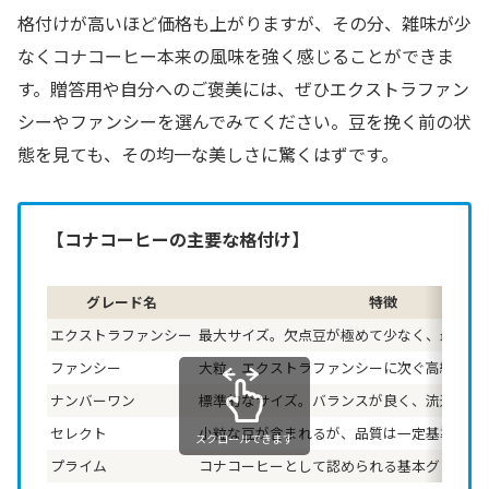
格付けが高いほど価格も上がりますが、その分、雑味が少
なくコナコーヒー本来の風味を強く感じることができま
す。贈答用や自分へのご褒美には、ぜひエクストラファン
シーやファンシーを選んでみてください。豆を挽く前の状
態を見ても、その均一な美しさに驚くはずです。
【コナコーヒーの主要な格付け】
グレード名
特徴
エクストラファンシー
最大サイズ。欠点豆が極めて少なく、最高品
ファンシー
大粒。エクストラファンシーに次ぐ高級品。
ナンバーワン
標準的なサイズ。バランスが良く、流通量も
セレクト
小粒な豆が含まれるが、品質は一定基準をク
スクロールできます
プライム
コナコーヒーとして認められる基本グレード