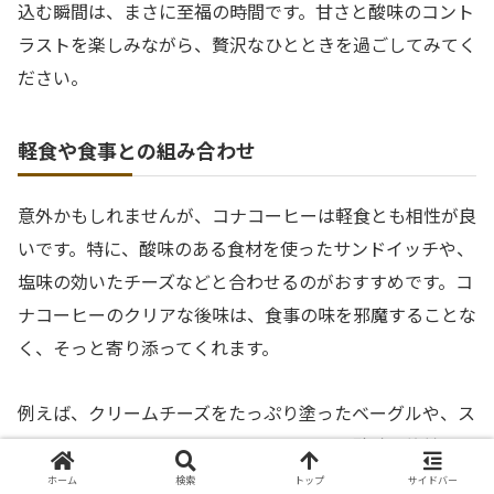
込む瞬間は、まさに至福の時間です。甘さと酸味のコント
ラストを楽しみながら、贅沢なひとときを過ごしてみてく
ださい。
軽食や食事との組み合わせ
意外かもしれませんが、コナコーヒーは軽食とも相性が良
いです。特に、酸味のある食材を使ったサンドイッチや、
塩味の効いたチーズなどと合わせるのがおすすめです。コ
ナコーヒーのクリアな後味は、食事の味を邪魔することな
く、そっと寄り添ってくれます。
例えば、クリームチーズをたっぷり塗ったベーグルや、ス
モークサーモンなどは、コーヒーの明るい酸味と絶妙にマ
ッチします。朝食だけでなく、ブランチやランチタイムの
ホーム
検索
トップ
サイドバー