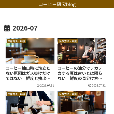
コーヒー研究blog
2026-07
保存方法・鮮度
保存方法・鮮度
コーヒー抽出時に泡立た
コーヒーの油分でテカテ
ない原因はガス抜けだけ
カする豆は古いとは限ら
ではない｜鮮度と抽出条
ない｜鮮度の見分け方を
件からおいしく直せる！
味と保存で判断する!
2026.07.31
2026.07.31
保存方法・鮮度
保存方法・鮮度