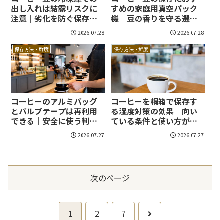
出し入れは結露リスクに
すめの家庭用真空パック
注意｜劣化を防ぐ保存手
機｜豆の香りを守る選び
順まで紹介！
方まで紹介します！
2026.07.28
2026.07.28
保存方法・鮮度
保存方法・鮮度
コーヒーのアルミバッグ
コーヒーを桐箱で保存す
とバルブテープは再利用
る湿度対策の効果｜向い
できる｜安全に使う判断
ている条件と使い方が判
基準まで整理！
断できます！
2026.07.27
2026.07.27
次のページ
次
1
2
7