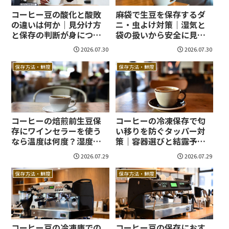
コーヒー豆の酸化と酸敗
麻袋で生豆を保存するダ
の違いは何か｜見分け方
ニ・虫よけ対策｜湿気と
と保存の判断が身につ
袋の扱いから安全に見直
く！
す方法！
2026.07.30
2026.07.30
保存方法・鮮度
保存方法・鮮度
コーヒーの焙煎前生豆保
コーヒーの冷凍保存で匂
存にワインセラーを使う
い移りを防ぐタッパー対
なら温度は何度？湿度と
策｜容器選びと結露予防
結露を避けて香味を守る
まで身につく！
2026.07.29
2026.07.29
実践法！
保存方法・鮮度
保存方法・鮮度
コーヒー豆の冷凍庫での
コーヒー豆の保存におす