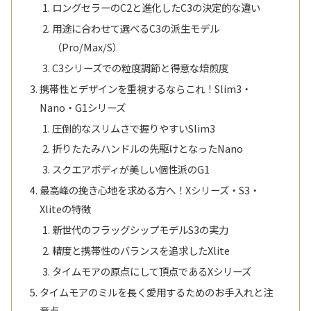
ロングセラーのC2と進化したC3の決定的な違い
用途に合わせて選べるC3の派生モデル
（Pro/Max/S）
C3シリーズでの粒度調節と得意な焙煎度
携帯性とデザインを重視するならこれ！Slim3・
Nano・G1シリーズ
圧倒的なスリムさで握りやすいSlim3
折りたたみハンドルの先駆けとなったNano
スクエアボディが美しい個性派のG1
最高峰の挽き心地を求める方へ！Xシリーズ・S3・
Xliteの特徴
新世代のフラッグシップモデルS3の実力
精度と携帯性のバランスを追求したXlite
タイムモアの原点にして頂点であるXシリーズ
タイムモアのミルを長く愛用するためのお手入れと注
意点