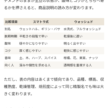
チメントのままか生豆の状態か、酸味とコクがどちらへ寄
るかを押さえると、商品説明の読み方が変わります。
比較項目
スマトラ式
ウォッシュド
別名
ウェットハル、ギリン・バサ
水洗式、フルウォッシュド
脱穀時期
半乾きの段階で早い
乾燥後に遅い
酸味
穏やかになりやすい
明るく出やすい
コク
厚く感じやすい
軽快に感じやすい
香味
土、木、ハーブ、スパイス
柑橘、花、果実、ナッツ
向く人
深みや個性を求める人
透明感を重視する人
ただし、表の内容はあくまで傾向であり、品種、標高、収
穫熟度、乾燥管理、焙煎度によって同じ精製名でも味は大
きく変わります。