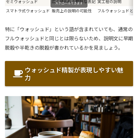
セミウォッシュド
広く使われる曖昧な表記
実工程の説明
スクロールできます
スマトラ式ウォッシュド
販売上の説明の可能性
フルウォッシュドとの
特に「ウォッシュド」という語が含まれていても、通常の
フルウォッシュドと同じとは限らないため、説明文に早期
脱穀や半乾きの脱穀が書かれているかを見ましょう。
ウォッシュド精製が表現しやすい魅
力