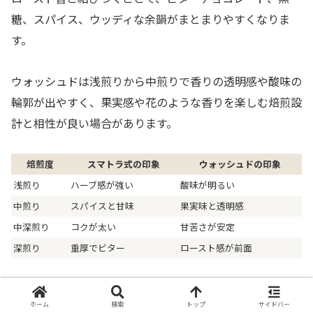
糖、スパイス、ウッディな余韻がまとまりやすくなりま
す。
ウォッシュドは浅煎りから中煎りで香りの透明感や酸味の
輪郭が出やすく、果実感や花のような香りを楽しむ焙煎設
計と相性が良い場合があります。
焙煎度
スマトラ式の印象
ウォッシュドの印象
浅煎り
ハーブ感が強い
酸味が明るい
中煎り
スパイスと甘味
果実味と透明感
中深煎り
コクが太い
甘苦さが安定
深煎り
重厚でビター
ロースト感が前面
精製方式の違いを知るための飲み比べでは、同じ焙煎度に
ホーム
検索
トップ
サイドバー
そろえるか、少なくとも焙煎店が意図した飲み頃の焙煎で