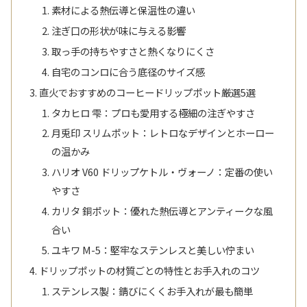
素材による熱伝導と保温性の違い
注ぎ口の形状が味に与える影響
取っ手の持ちやすさと熱くなりにくさ
自宅のコンロに合う底径のサイズ感
直火でおすすめのコーヒードリップポット厳選5選
タカヒロ 雫：プロも愛用する極細の注ぎやすさ
月兎印 スリムポット：レトロなデザインとホーロー
の温かみ
ハリオ V60 ドリップケトル・ヴォーノ：定番の使い
やすさ
カリタ 銅ポット：優れた熱伝導とアンティークな風
合い
ユキワ M-5：堅牢なステンレスと美しい佇まい
ドリップポットの材質ごとの特性とお手入れのコツ
ステンレス製：錆びにくくお手入れが最も簡単