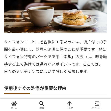
サイフォンコーヒーを習慣にするためには、後片付けの手
間を最小限にし、器具を清潔に保つことが重要です。特に
サイフォン特有のパーツである「ネル」の扱いは、味を維
持する上で避けては通れないポイントです。ここでは、
日々のメンテナンスについて詳しく解説します。
使用後すぐの洗浄が重要な理由
サイフォンの器具は、使い終わったらできるだけ早く洗う
ホーム
検索
トップ
サイドバー
のが鉄則です。コーヒーの油分は時間が経つと固着し、ガ