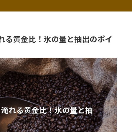
れる黄金比！氷の量と抽出のポイ
で淹れる黄金比！氷の量と抽