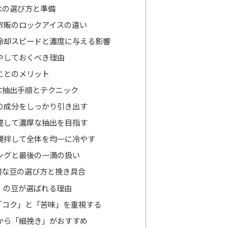
氷の選び方と準備
市販のロックアイスの違い
冷却スピードと濃度に与える影響
やしておくべき理由
ことのメリット
な抽出手順とテクニック
の成分をしっかり引き出す
整して濃厚な抽出を目指す
攪拌して全体を均一に冷やす
ングと最後の一滴の扱い
適な豆の選び方と挽き具合
）の豆が選ばれる理由
「コク」と「苦味」を重視する
から「細挽き」がおすすめ