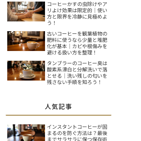
コーヒーかすの虫除けやア
リよけ効果は限定的｜使い
方と限界を冷静に見極めよ
う！
古いコーヒーを観葉植物の
肥料に使うなら少量と堆肥
化が基本｜カビや根傷みを
避ける扱い方を整理！
タンブラーのコーヒー臭は
酸素系漂白と分解洗いで落
とせる｜洗い残しの匂いを
残さない手順を知ろう！
人気記事
インスタントコーヒーが固
まるのを防ぐ方法は？最後
までサラサラに保つ保存術