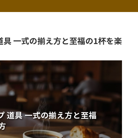
 道具 一式の揃え方と至福の1杯を楽
プ 道具 一式の揃え方と至福
方