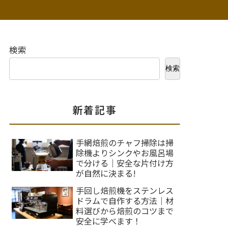
検索
検索
新着記事
手網焙煎のチャフ掃除は掃
除機よりシンクやお風呂場
で分ける｜安全な片付け方
が自然に決まる!
手回し焙煎機をステンレス
ドラムで自作する方法｜材
料選びから焙煎のコツまで
安全に学べます！