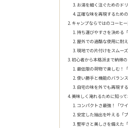
お湯を細く注ぐためのド
正確な味を再現するため
キャンプならではのコーヒー
持ち運びやすさを決める
屋外での過酷な使用に耐
現地での片付けをスムー
初心者から本格派まで納得の
最低限の荷物で楽しむ！
使い勝手と機能のバラン
自宅の味を外でも再現す
美味しく淹れるために知って
コンパクトさ最強！「ワ
安定した抽出を叶える「
堅牢さと美しさを備えた