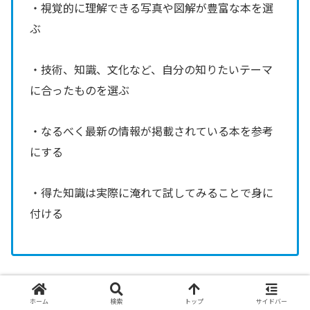
・視覚的に理解できる写真や図解が豊富な本を選
ぶ
・技術、知識、文化など、自分の知りたいテーマ
に合ったものを選ぶ
・なるべく最新の情報が掲載されている本を参考
にする
・得た知識は実際に淹れて試してみることで身に
付ける
コーヒーは知れば知るほど、一杯の重みや香りの感じ方が
ホーム
検索
トップ
サイドバー
変わってきます。まずは気になった1冊を手元に置いて、