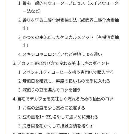
最も一般的なウォータープロセス（スイスウォータ
ー法など）
香りを守る二酸化炭素抽出法（超臨界二酸化炭素抽
出）
かつての主流だったケミカルメソッド（有機溶媒抽
出）
メキシコやコロンビアなど産地による違い
デカフェ豆の選び方で変わる美味しさのポイント
スペシャルティコーヒーを扱う専門店で購入する
焙煎日を確認し、鮮度の良いものを手に入れる
深煎りの豆を選んでコクを補う
自宅でデカフェを美味しく淹れるための抽出のコツ
お湯の温度を少し高めに設定する
豆の量を1〜2割増やして濃いめに淹れる
挽き目を細かくして接触面積を増やす