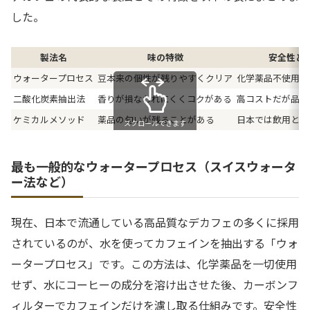
した。
製法名
味の特徴
安全性と
ウォータープロセス
豆本来の個性が残りやすくクリア
化学薬品不使用で
二酸化炭素抽出法
香りが損なわれにくくコクがある
高コストだが品質
ケミカルメソッド
薬品の匂いが残ることがある
日本では飲用とし
スクロールできます
最も一般的なウォータープロセス（スイスウォータ
ー法など）
現在、日本で流通している高品質なデカフェの多くに採用
されているのが、水を使ってカフェインを抽出する「ウォ
ータープロセス」です。この方法は、化学薬品を一切使用
せず、水にコーヒーの成分を溶け出させた後、カーボンフ
ィルターでカフェインだけを濾し取る仕組みです。安全性