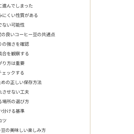
に進んでしまった
みにくい性質がある
でない可能性
度の良いコーヒー豆の共通点
りの強さを確認
具合を観察する
がり方は重要
チェックする
ための正しい保存方法
れさせない工夫
る場所の選び方
い分ける基準
コツ
ー豆の美味しい楽しみ方