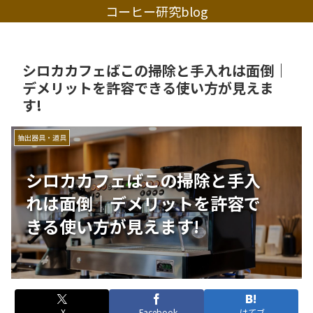
コーヒー研究blog
シロカカフェばこの掃除と手入れは面倒｜
デメリットを許容できる使い方が見えま
す!
抽出器具・道具
シロカカフェばこの掃除と手入
れは面倒｜デメリットを許容で
きる使い方が見えます!
X
Facebook
はてブ