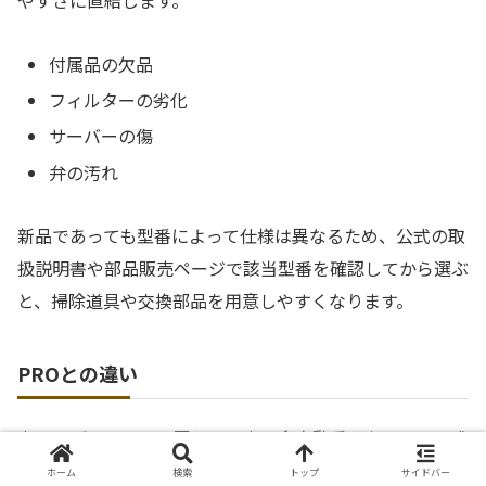
やすさに直結します。
付属品の欠品
フィルターの劣化
サーバーの傷
弁の汚れ
新品であっても型番によって仕様は異なるため、公式の取
扱説明書や部品販売ページで該当型番を確認してから選ぶ
と、掃除道具や交換部品を用意しやすくなります。
PROとの違い
カフェばこPROは、同じシロカの全自動系でも、コーン式
ミルや豆の自動計量などを備えた上位寄りのシリーズとし
ホーム
検索
トップ
サイドバー