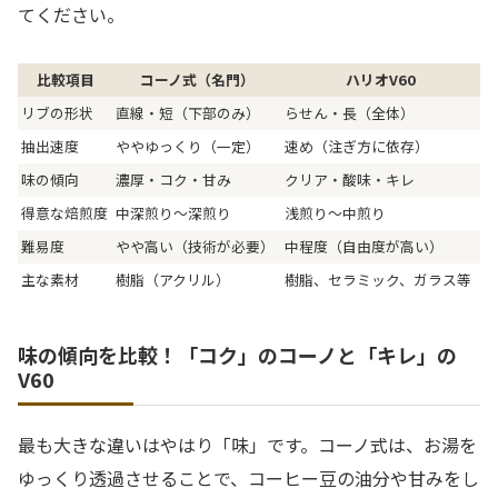
てください。
比較項目
コーノ式（名門）
ハリオV60
リブの形状
直線・短（下部のみ）
らせん・長（全体）
抽出速度
ややゆっくり（一定）
速め（注ぎ方に依存）
味の傾向
濃厚・コク・甘み
クリア・酸味・キレ
得意な焙煎度
中深煎り〜深煎り
浅煎り〜中煎り
難易度
やや高い（技術が必要）
中程度（自由度が高い）
主な素材
樹脂（アクリル）
樹脂、セラミック、ガラス等
味の傾向を比較！「コク」のコーノと「キレ」の
V60
最も大きな違いはやはり「味」です。コーノ式は、お湯を
ゆっくり透過させることで、コーヒー豆の油分や甘みをし