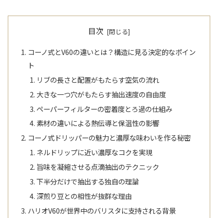
目次
コーノ式とV60の違いとは？構造に見る決定的なポイン
ト
リブの長さと配置がもたらす空気の流れ
大きな一つ穴がもたらす抽出速度の自由度
ペーパーフィルターの密着度とろ過の仕組み
素材の違いによる熱伝導と保温性の影響
コーノ式ドリッパーの魅力と濃厚な味わいを作る秘密
ネルドリップに近い濃厚なコクを実現
旨味を凝縮させる点滴抽出のテクニック
下半分だけで抽出する独自の理論
深煎り豆との相性が抜群な理由
ハリオV60が世界中のバリスタに支持される背景