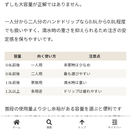
ずしも大容量が正解ではありません。
一人分から二人分のハンドドリップなら0.6Lから0.8L程度
でも扱いやすく、満水時の重さを抑えられるため注ぎの安
定感を保ちやすいです。
容量
向く使い方
注意点
0.6L前後
一人用
来客時は少なめ
0.8L前後
二人用
最も選びやすい
1.0L前後
家族用
満水時は重い
1.2L以上
多用途
ドリップは疲れやすい
普段の使用量より少し余裕がある容量を選ぶと便利です
が、細かく注ぎたい人は大きさよりも持ちやすさを優先し
たほうが満足しやすいです。
ホーム
検索
トップ
サイドバー