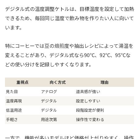
デジタル式の温度調整ケトルは、目標温度を設定して加熱
できるため、毎回同じ温度で飲み物を作りたい人に向いて
います。
特にコーヒーでは豆の焙煎度や抽出レシピによって湯温を
変えることがあり、デジタル式なら90℃、92℃、95℃な
どの使い分けを記録しやすくなります。
重視点
向く方式
理由
見た目
アナログ
道具感が強い
温度再現
デジタル
設定しやすい
低温用途
デジタル
段階設定が便利
手軽さ
用途次第
操作性で変わる
一方で、機能が多いモデルほど価格が上がりやすく、操作