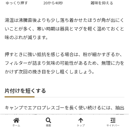
ゆっくり押す
20から40秒
雑味を抑える
湯温は沸騰直後よりも少し落ち着かせたほうが角が出にく
いことが多く、寒い時期は器具とマグを軽く温めておくと
味のぶれが減ります。
押すときに強い抵抗を感じる場合は、粉が細かすぎるか、
フィルターが詰まり気味の可能性があるため、無理に力を
かけず次回の挽き目を少し粗くしましょう。
片付けを短くする
キャンプでエアロプレスゴーを長く使い続けるには、抽出
後の片付けを短くする仕組みを先に作っておくことが重要
です。
ホーム
検索
トップ
サイドバー