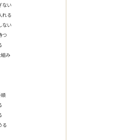
ぎない
入れる
しない
待つ
る
仕組み
手順
る
る
める