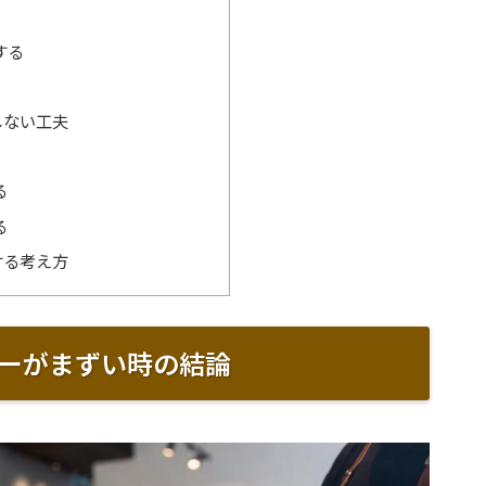
する
しない工夫
る
る
ける考え方
ーがまずい時の結論