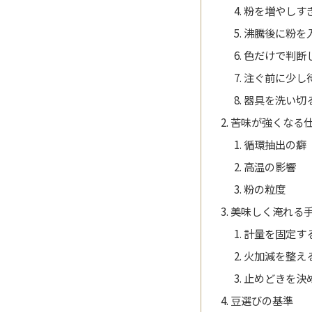
粉を増やしす
沸騰後に粉を
色だけで判断
注ぐ前に少し
器具を洗い切
苦味が強くなる
循環抽出の癖
高温の影響
粉の粒度
美味しく淹れる
計量を固定す
火加減を整え
止めどきを決
豆選びの基準