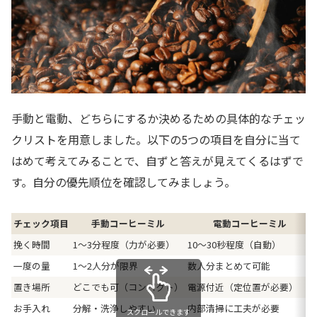
手動と電動、どちらにするか決めるための具体的なチェッ
クリストを用意しました。以下の5つの項目を自分に当て
はめて考えてみることで、自ずと答えが見えてくるはずで
す。自分の優先順位を確認してみましょう。
チェック項目
手動コーヒーミル
電動コーヒーミル
挽く時間
1〜3分程度（力が必要）
10〜30秒程度（自動）
一度の量
1〜2人分が限界
数人分まとめて可能
置き場所
どこでも可（コンパクト）
電源付近（定位置が必要）
お手入れ
分解・洗浄しやすい
内部清掃に工夫が必要
スクロールできます