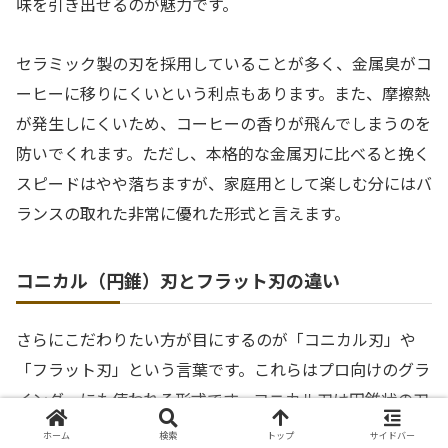
味を引き出せるのが魅力です。
セラミック製の刃を採用していることが多く、金属臭がコ
ーヒーに移りにくいという利点もあります。また、摩擦熱
が発生しにくいため、コーヒーの香りが飛んでしまうのを
防いでくれます。ただし、本格的な金属刃に比べると挽く
スピードはやや落ちますが、家庭用として楽しむ分にはバ
ランスの取れた非常に優れた形式と言えます。
コニカル（円錐）刃とフラット刃の違い
さらにこだわりたい方が目にするのが「コニカル刃」や
「フラット刃」という言葉です。これらはプロ向けのグラ
インダーにも使われる形式です。コニカル刃は円錐状の刃
を回転させるタイプで、豆が自重で落ちていくため熱を持
ホーム
検索
トップ
サイドバー