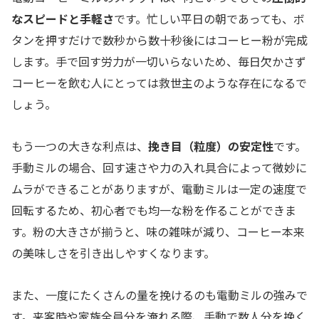
なスピードと手軽さ
です。忙しい平日の朝であっても、ボ
タンを押すだけで数秒から数十秒後にはコーヒー粉が完成
します。手で回す労力が一切いらないため、毎日欠かさず
コーヒーを飲む人にとっては救世主のような存在になるで
しょう。
もう一つの大きな利点は、
挽き目（粒度）の安定性
です。
手動ミルの場合、回す速さや力の入れ具合によって微妙に
ムラができることがありますが、電動ミルは一定の速度で
回転するため、初心者でも均一な粉を作ることができま
す。粉の大きさが揃うと、味の雑味が減り、コーヒー本来
の美味しさを引き出しやすくなります。
また、一度にたくさんの量を挽けるのも電動ミルの強みで
す。来客時や家族全員分を淹れる際、手動で数人分を挽く