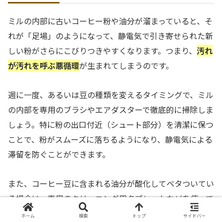
ミルの内部に古いコーヒー粉や油分が溜まっていると、そ
れが「足場」のようになって、静電気で引き寄せられた新
しい粉がさらにこびりつきやすくなります。つまり、
汚れ
が汚れを呼ぶ悪循環
が生まれてしまうのです。
週に一度、あるいは豆の種類を変えるタイミングで、ミル
の内部を専用のブラシやエアダスターで徹底的に掃除しま
しょう。特に粉の出口付近（シュート部分）を清潔に保つ
ことで、粉がスムーズに落ちるようになり、静電気による
滞留を防ぐことができます。
また、コーヒー豆に含まれる油分が酸化してベタついてい
る場合は、専用のクリーニング用タブレットなどを使って
除去するのも一つの手です。内部がサラサラの状態であれ
ホーム
検索
トップ
サイドバー