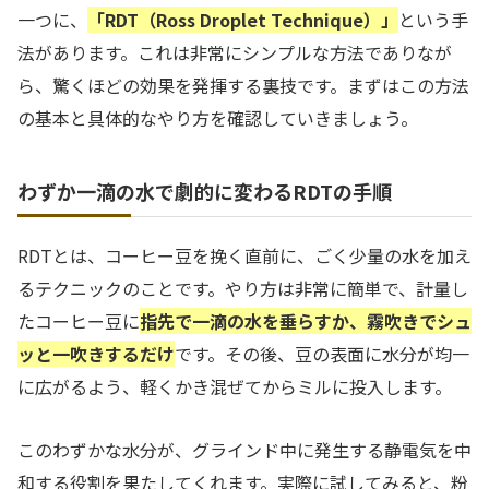
一つに、
「RDT（Ross Droplet Technique）」
という手
法があります。これは非常にシンプルな方法でありなが
ら、驚くほどの効果を発揮する裏技です。まずはこの方法
の基本と具体的なやり方を確認していきましょう。
わずか一滴の水で劇的に変わるRDTの手順
RDTとは、コーヒー豆を挽く直前に、ごく少量の水を加え
るテクニックのことです。やり方は非常に簡単で、計量し
たコーヒー豆に
指先で一滴の水を垂らすか、霧吹きでシュ
ッと一吹きするだけ
です。その後、豆の表面に水分が均一
に広がるよう、軽くかき混ぜてからミルに投入します。
このわずかな水分が、グラインド中に発生する静電気を中
和する役割を果たしてくれます。実際に試してみると、粉