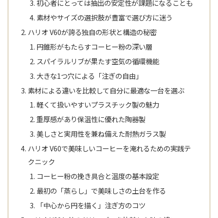
初心者にとっては抽出の安定性が課題になることも
素材やサイズの選択肢が豊富で選び方に迷う
ハリオ V60が誇る独自の形状と構造の秘密
円錐形がもたらすコーヒー粉の深い層
スパイラルリブが果たす空気の循環機能
大きな1つ穴による「注ぎの自由」
素材による違いを比較して自分に最適な一台を選ぶ
軽くて扱いやすいプラスチック製の魅力
重厚感があり保温性に優れた陶器製
美しさと実用性を兼ね備えた耐熱ガラス製
ハリオ V60で美味しいコーヒーを淹れるための実践テ
クニック
コーヒー粉の挽き具合と温度の基本設定
最初の「蒸らし」で美味しさの土台を作る
「中心から円を描く」注ぎ方のコツ