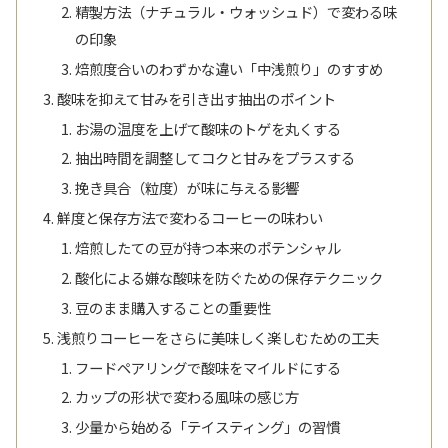
精製方法（ナチュラル・ウォッシュド）で変わる味
の印象
焙煎度合いのわずかな違い「中浅煎り」のすすめ
酸味を抑えて甘みを引き出す抽出のポイント
お湯の温度を上げて酸味のトゲを丸くする
抽出時間を調整してコクと甘みをプラスする
挽き具合（粒度）が味に与える影響
鮮度と保存方法で変わるコーヒーの味わい
焙煎したての豆が持つ本来のポテンシャル
酸化による嫌な酸味を防ぐための保存テクニック
豆のまま購入することの重要性
浅煎りコーヒーをさらに美味しく楽しむための工夫
フードペアリングで酸味をマイルドにする
カップの形状で変わる風味の感じ方
少量から始める「テイスティング」の習慣