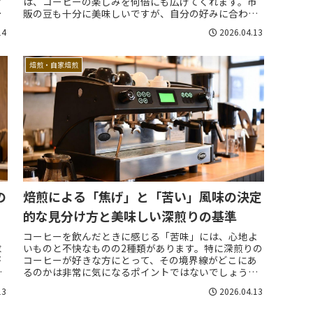
ク
は、コーヒーの楽しみを何倍にも広げてくれます。市
で
販の豆も十分に美味しいですが、自分の好みに合わせ
て豆を選び、比率を調整する作業は、まさにコー...
14
2026.04.13
焙煎・自家焙煎
の
焙煎による「焦げ」と「苦い」風味の決定
的な見分け方と美味しい深煎りの基準
コーヒーを飲んだときに感じる「苦味」には、心地よ
求
いものと不快なものの2種類があります。特に深煎りの
が
コーヒーが好きな方にとって、その境界線がどこにあ
るのかは非常に気になるポイントではないでしょう
バ
か。実は、正しく焙煎された豆の苦味と、ただ焦げて...
13
2026.04.13