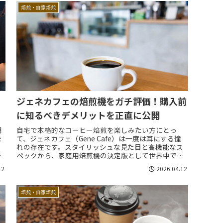
焙煎・自家焙煎
ジェネカフェの焙煎機をガチ評価！購入前
に知るべきデメリットを正直に公開
網
自宅で本格的なコーヒー焙煎を楽しみたい方にとっ
味
て、ジェネカフェ（Gene Cafe）は一度は耳にする憧
て
れの存在です。スタイリッシュな見た目と高機能なス
か
ペックから、家庭用焙煎機の決定版として世界中で愛
.
されています。しかし、高価な買い物だからこ...
12
2026.04.12
焙煎・自家焙煎