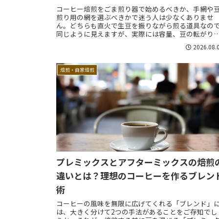
コーヒー焙煎をごま煎り器で始めるべきか、手網や
煎り用の網を選ぶべきかで迷う人は少なくありませ
ん。どちらも直火で生豆を振りながら煎る道具なの
同じように見えますが、実際には容量、豆の転がり
方、熱の当たり方、振りやすさ、仕上がりの再現性
2026.08.
違い...
焙煎・自家焙煎
プレミックスとアフターミックスの焙煎
違いとは？理想のコーヒーを作るブレン
術
コーヒーの風味を無限に広げてくれる「ブレンド」
は、大きく分けて2つの手法があることをご存知でし