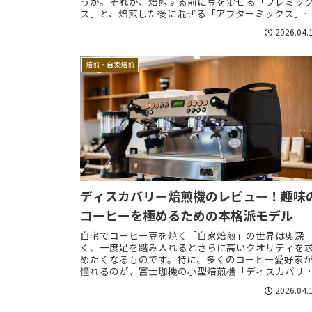
うか。それが、焙煎する前に豆を混ぜる「プレミッ
ス」と、焙煎した後に混ぜる「アフターミックス」
す。どちらの方法を選ぶかによって、仕上がりの味...
2026.04.
焙煎・自家焙煎
ディスカバリー焙煎機のレビュー！趣味
コーヒーを極めるための本格派モデル
自宅でコーヒー豆を焼く「自家焙煎」の世界は奥深
く、一度足を踏み入れるとさらに高いクオリティを
めたくなるものです。特に、多くのコーヒー愛好家
憧れるのが、富士珈機の小型焙煎機「ディスカバリ
ー」ではないでしょうか。この記事では、ディスカ
2026.04.
リー...