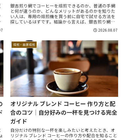
豆
銀杏煎り網でコーヒーを焙煎できるのか、普通の手網
と何が違うのか、どんなメリットがあるのかを知りた
で
い人は、専用の焙煎機を買う前に自宅で試せる方法を
探しているはずです。結論から言えば、銀杏煎り網は
に
コーヒー焙煎の入門器具として十分に使えますが、
07
2026.08.07
手...
焙煎・自家焙煎
の
オリジナル ブレンド コーヒー 作り方と配
ド
合のコツ｜自分好みの一杯を見つける完全
ガイド
に
自分だけの特別な一杯を楽しみたいと考えたとき、オ
ょ
リジナル ブレンド コーヒーの作り方や配合を知ること