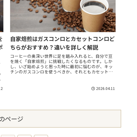
を
自家焙煎はガスコンロとカセットコンロど
ポ
ちらがおすすめ？違いを詳しく解説
コーヒーの奥深い世界に足を踏み入れると、自分で豆
を焼く「自家焙煎」に挑戦したくなるものです。しか
ど
し、いざ始めようと思った時に最初に悩むのが、キッ
。
チンのガスコンロを使うべきか、それともカセットコ
げ
ンロを新調すべきかという点ではないでしょうか。
焙
一...
12
2026.04.11
のページ