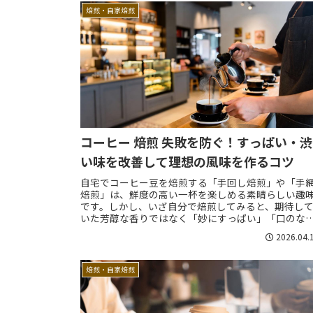
焙煎・自家焙煎
コーヒー 焙煎 失敗を防ぐ！すっぱい・渋
い味を改善して理想の風味を作るコツ
自宅でコーヒー豆を焙煎する「手回し焙煎」や「手
焙煎」は、鮮度の高い一杯を楽しめる素晴らしい趣
です。しかし、いざ自分で焙煎してみると、期待し
いた芳醇な香りではなく「妙にすっぱい」「口のな
が渋い」といった味になり、がっかりしてしまうこと..
2026.04.
焙煎・自家焙煎