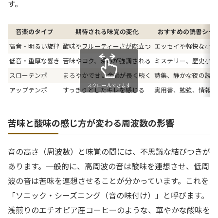
す。
音楽のタイプ
期待される味覚の変化
おすすめの読書シー
高音・明るい旋律
酸味やフルーティーさが際立つ
エッセイや軽快な小説
低音・重厚な響き
苦味やコク、深みが強調される
ミステリー、歴史小説
スローテンポ
まろやかで甘い余韻が長く続く
詩集、静かな夜の読書
スクロールできます
アップテンポ
すっきりとしたキレを感じる
実用書、勉強、情報収
苦味と酸味の感じ方が変わる周波数の影響
音の高さ（周波数）と味覚の間には、不思議な結びつきが
あります。一般的に、高周波の音は酸味を連想させ、低周
波の音は苦味を連想させることが分かっています。これを
「ソニック・シーズニング（音の味付け）」と呼びます。
浅煎りのエチオピア産コーヒーのような、華やかな酸味を